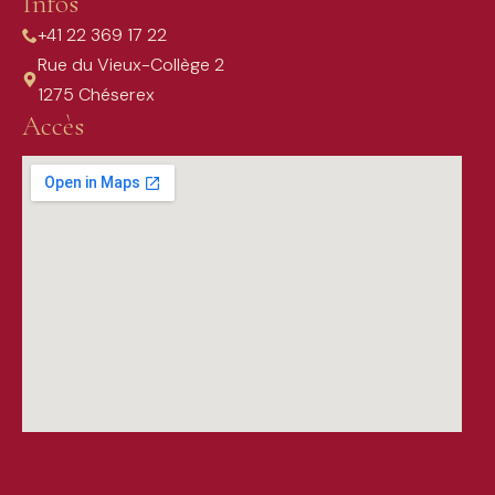
Infos
+41 22 369 17 22
Rue du Vieux-Collège 2
1275 Chéserex
Accès