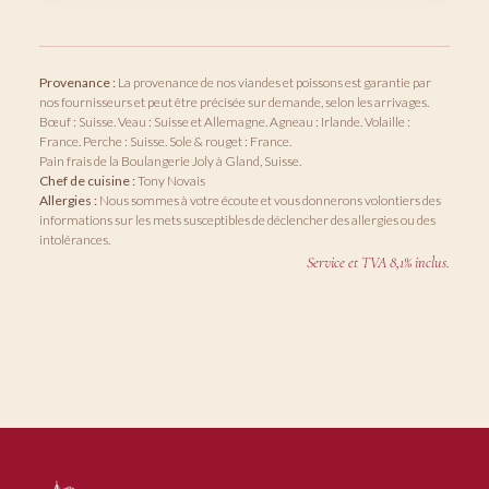
Provenance :
La provenance de nos viandes et poissons est garantie par
nos fournisseurs et peut être précisée sur demande, selon les arrivages.
Bœuf : Suisse. Veau : Suisse et Allemagne. Agneau : Irlande. Volaille :
France. Perche : Suisse. Sole & rouget : France.
Pain frais de la Boulangerie Joly à Gland, Suisse.
Chef de cuisine :
Tony Novais
Allergies :
Nous sommes à votre écoute et vous donnerons volontiers des
informations sur les mets susceptibles de déclencher des allergies ou des
intolérances.
Service et TVA 8,1% inclus.