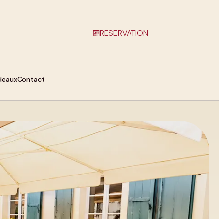
RESERVATION
Search
for:
deaux
Contact