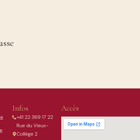
asse
Infos
Accès
te
+41 22 369 17 22
Rue du Vieux-
re
Collège 2